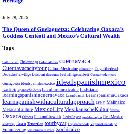
Heritage
July 28, 2026
The Queen of Guelaguetza: Celebrating Oaxaca’s
Goddess Centéotl and Mexico’s Cultural Wealth
Tags
cuernavaca
Chalcatzingo
Catholicism
Colonialtimes
Cuernavacacitytour
CultureMexicaine
Dayofthedead
culturetrip
Freiwilligenarbeit
DeutscheFreiwillige
Discount
discounts
Germanvolunteers
idealspanishmexico
idealspanishmexcico
Guelaguetza
Laculturemexicaine
LasEstacas
IvanIllich
JapaneseStudents
learningspanishincuernavaca
LearnspanishinOaxaca
LearnSpanish
learnspanishwithaculturalapproach
Malinalco
LFNY
MexicoCity
MexikanischeKultur
MexicanCulture
Mezcal
Oaxaca
Photooftheweek
RealMexico
Olmecs
PiedraRajada
pueblomagico
tourbycar
Taxco
Tepoztlan
studytrip
Tripsforschools
VirginofGuadalupe
Xochicalco
Volunteering
winterincuernavaca