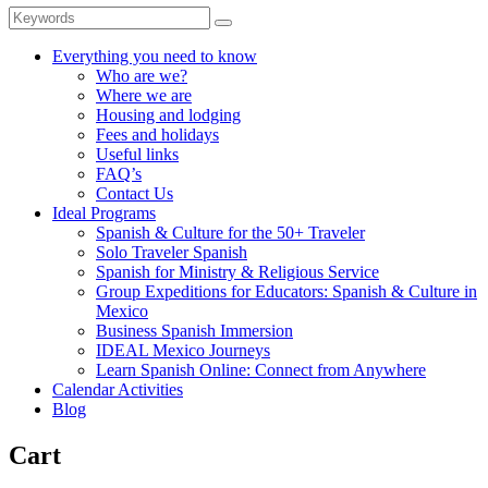
Everything you need to know
Who are we?
Where we are
Housing and lodging
Fees and holidays
Useful links
FAQ’s
Contact Us
Ideal Programs
Spanish & Culture for the 50+ Traveler
Solo Traveler Spanish
Spanish for Ministry & Religious Service
Group Expeditions for Educators: Spanish & Culture in
Mexico
Business Spanish Immersion
IDEAL Mexico Journeys
Learn Spanish Online: Connect from Anywhere
Calendar Activities
Blog
Cart