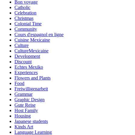
Bon voyage
Catholic
Celebration
Christmas
Colonial Time
Community
Cours d'espagnol en ligne
Cuisine Mexicaine
Culture
CultureMexicaine
Development
Discount
Echtes Mexiko
Experiences
Flowers and Plants
Food
Freiwilligenarbeit
Grammar
Graphic Design
Gute Reise
Host Family
Housing
Japanese students
Kinds Art
Language Learning