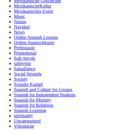
Mexikanische Geschichte
MexikanischeKultur
Mexikanisches Essen
Music
Nature
Navidad
News
Online Spanish Lessons
Online-Spanischkurse
Prehispanic
Promotional
Safe travels
safetytrip
SalsaDance
Social Struggle
Society
Sozialer Kampf
Spanish and Culture for Groups
Spanish for Independent Students
Spanish for Ministry
Spanish for Religious
Spanish Learning
spirituality
Uncategorized
Volontariat