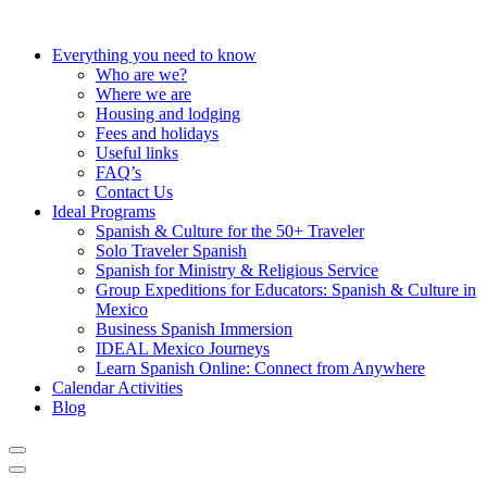
Everything you need to know
Who are we?
Where we are
Housing and lodging
Fees and holidays
Useful links
FAQ’s
Contact Us
Ideal Programs
Spanish & Culture for the 50+ Traveler
Solo Traveler Spanish
Spanish for Ministry & Religious Service
Group Expeditions for Educators: Spanish & Culture in
Mexico
Business Spanish Immersion
IDEAL Mexico Journeys
Learn Spanish Online: Connect from Anywhere
Calendar Activities
Blog