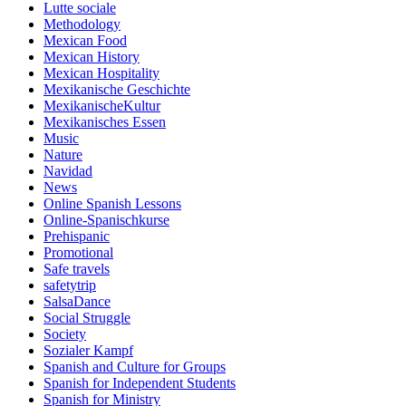
Lutte sociale
Methodology
Mexican Food
Mexican History
Mexican Hospitality
Mexikanische Geschichte
MexikanischeKultur
Mexikanisches Essen
Music
Nature
Navidad
News
Online Spanish Lessons
Online-Spanischkurse
Prehispanic
Promotional
Safe travels
safetytrip
SalsaDance
Social Struggle
Society
Sozialer Kampf
Spanish and Culture for Groups
Spanish for Independent Students
Spanish for Ministry