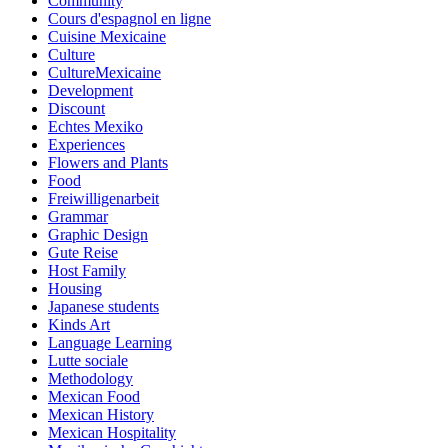
Community
Cours d'espagnol en ligne
Cuisine Mexicaine
Culture
CultureMexicaine
Development
Discount
Echtes Mexiko
Experiences
Flowers and Plants
Food
Freiwilligenarbeit
Grammar
Graphic Design
Gute Reise
Host Family
Housing
Japanese students
Kinds Art
Language Learning
Lutte sociale
Methodology
Mexican Food
Mexican History
Mexican Hospitality