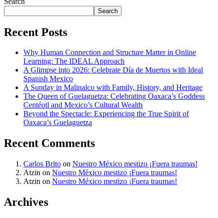
Search
Search
Recent Posts
Why Human Connection and Structure Matter in Online
Learning: The IDEAL Approach
A Glimpse into 2026: Celebrate Día de Muertos with Ideal
Spanish Mexico
A Sunday in Malinalco with Family, History, and Heritage
The Queen of Guelaguetza: Celebrating Oaxaca’s Goddess
Centéotl and Mexico’s Cultural Wealth
Beyond the Spectacle: Experiencing the True Spirit of
Oaxaca’s Guelaguetza
Recent Comments
Carlos Brito
on
Nuestro México mestizo ¡Fuera traumas!
Atzin
on
Nuestro México mestizo ¡Fuera traumas!
Atzin
on
Nuestro México mestizo ¡Fuera traumas!
Archives