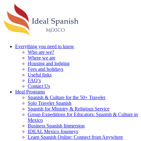
Everything you need to know
Who are we?
Where we are
Housing and lodging
Fees and holidays
Useful links
FAQ’s
Contact Us
Ideal Programs
Spanish & Culture for the 50+ Traveler
Solo Traveler Spanish
Spanish for Ministry & Religious Service
Group Expeditions for Educators: Spanish & Culture in
Mexico
Business Spanish Immersion
IDEAL Mexico Journeys
Learn Spanish Online: Connect from Anywhere