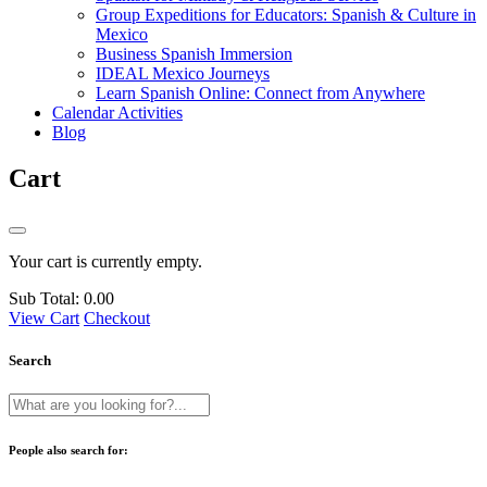
Group Expeditions for Educators: Spanish & Culture in
Mexico
Business Spanish Immersion
IDEAL Mexico Journeys
Learn Spanish Online: Connect from Anywhere
Calendar Activities
Blog
Cart
Your cart is currently empty.
Sub Total:
0.00
View Cart
Checkout
Search
People also search for: