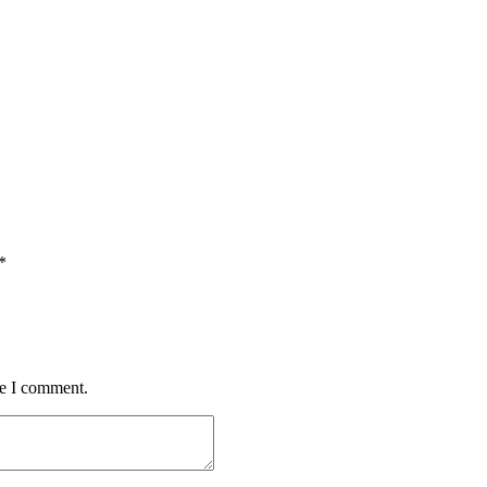
*
me I comment.