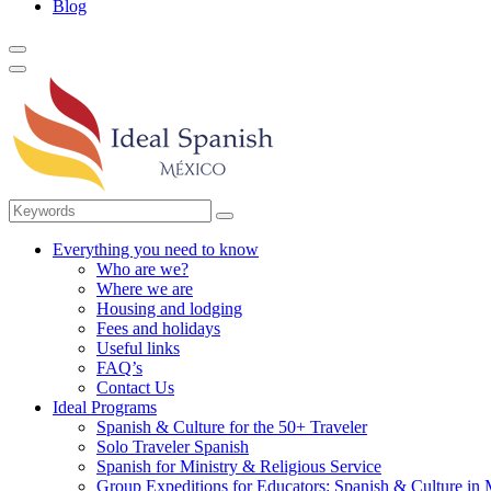
Blog
Everything you need to know
Who are we?
Where we are
Housing and lodging
Fees and holidays
Useful links
FAQ’s
Contact Us
Ideal Programs
Spanish & Culture for the 50+ Traveler
Solo Traveler Spanish
Spanish for Ministry & Religious Service
Group Expeditions for Educators: Spanish & Culture in