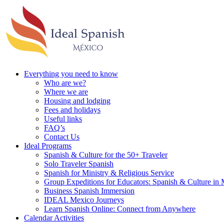
Everything you need to know
Who are we?
Where we are
Housing and lodging
Fees and holidays
Useful links
FAQ’s
Contact Us
Ideal Programs
Spanish & Culture for the 50+ Traveler
Solo Traveler Spanish
Spanish for Ministry & Religious Service
Group Expeditions for Educators: Spanish & Culture in
Business Spanish Immersion
IDEAL Mexico Journeys
Learn Spanish Online: Connect from Anywhere
Calendar Activities