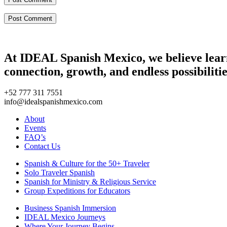
At IDEAL Spanish Mexico, we believe learni
connection, growth, and endless possibilitie
+52 777 311 7551
info@idealspanishmexico.com
About
Events
FAQ’s
Contact Us
Spanish & Culture for the 50+ Traveler
Solo Traveler Spanish
Spanish for Ministry & Religious Service
Group Expeditions for Educators
Business Spanish Immersion
IDEAL Mexico Journeys
Where Your Journey Begins